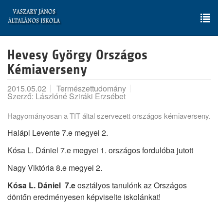
Skip
to
main
To
content
nav
Hevesy György Országos
Kémiaverseny
2015.05.02
Természettudomány
Szerző: Lászlóné Sziráki Erzsébet
Hagyományosan a TIT által szervezett országos kémiaverseny.
Halápi Levente 7.e megyei 2.
Kósa L. Dániel 7.e megyei 1. országos fordulóba jutott
Nagy Viktória 8.e megyei 2.
Kósa L. Dániel 7.e
osztályos tanulónk az Országos
döntőn eredményesen képviselte iskolánkat!