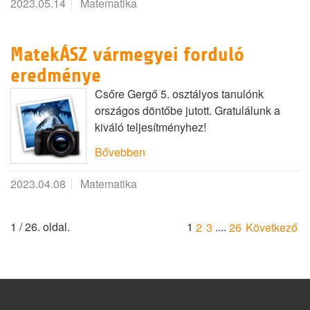
2023.05.14
Matematika
MatekÁSZ vármegyei forduló
eredménye
Csőre Gergő 5. osztályos tanulónk
országos döntőbe jutott. Gratulálunk a
kiváló teljesítményhez!
Bővebben
2023.04.08
Matematika
1 / 26. oldal.
1
....
2
3
26
Következő