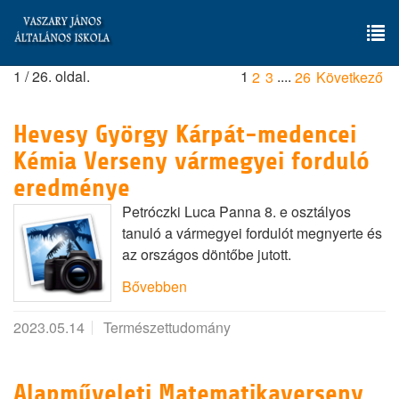
Skip
to
main
To
content
1 / 26. oldal.
1
....
2
3
26
Következő
nav
Hevesy György Kárpát-medencei
Kémia Verseny vármegyei forduló
eredménye
Petróczki Luca Panna 8. e osztályos
tanuló a vármegyei fordulót megnyerte és
az országos döntőbe jutott.
Bővebben
2023.05.14
Természettudomány
Alapműveleti Matematikaverseny