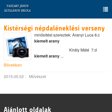
Skip
to
main
To
content
nav
Kistérségi népdaléneklési verseny
minősítést szereztek: Aranyi Luca 8.c
kiemelt arany
Király Máté 7.d
kiemelt arany
...
Bővebben
2015.05.02
Művészet
Ajánlott oldalak