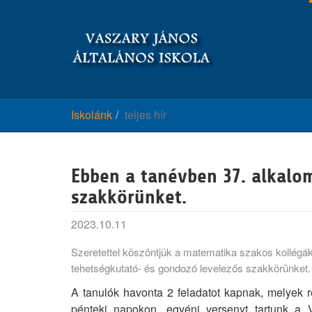
Skip
to
main
content
Iskolánk
teljes hír
Ebben a tanévben 37. alkalo
szakkörünket.
2023.10.11
Szeretettel köszöntjük a matematika szakos kollégák
tehetségkutató- és gondozó levelezős szakkörünket.
A tanulók havonta 2 feladatot kapnak, melyek r
pénteki napokon, egyéni versenyt tartunk a 