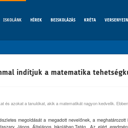
ISKOLÁNK
HÍREK
BEISKOLÁZÁS
KRÉTA
VERSENYEI
mmal indítjuk a matematika tehetségk
at és azokat a tanulókat, akik a matematikát nagyon kedvelik. Ebbe
észletes megoldását a megadott nevelőnek, a meghatározott i
Vaszary János Általános Iskolában,Tatán. Az elért eredmén