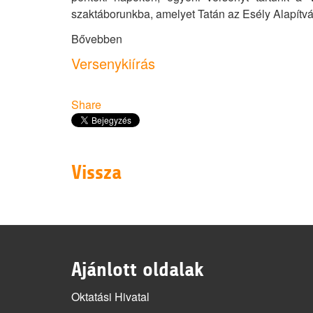
szaktáborunkba, amelyet Tatán az Esély Alapítvá
Bővebben
Versenykiírás
Share
Vissza
Ajánlott oldalak
Oktatási Hivatal