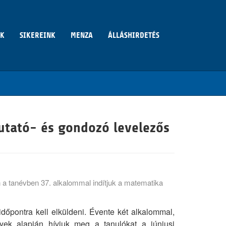
NK
SIKEREINK
MENZA
ÁLLÁSHIRDETÉS
utató- és gondozó levelezős
n a tanévben 37. alkalommal indítjuk a matematika
dőpontra kell elküldeni. Évente két alkalommal,
yek alapján hívjuk meg a tanulókat a júniusi