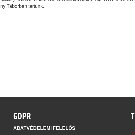
ny Táborban tartunk.
GDPR
T
ADATVÉDELEMI FELELŐS