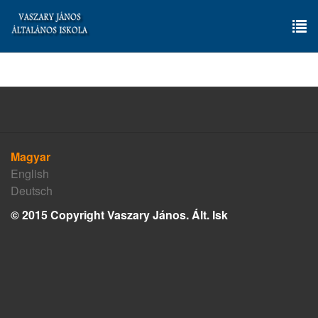
Skip
to
main
To
content
nav
Magyar
English
Deutsch
© 2015 Copyright Vaszary János. Ált. Isk